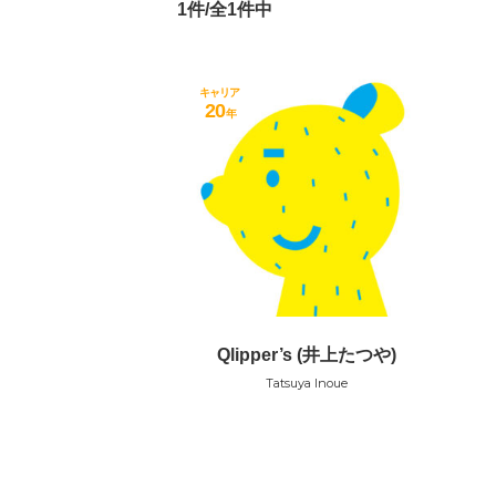
1件/全1件中
キャリア
20
年
Qlipper’s (井上たつや)
Tatsuya Inoue