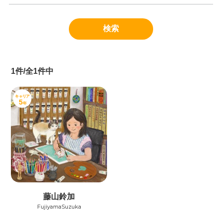
1件/全1件中
キャリア
5
年
藤山鈴加
FujiyamaSuzuka