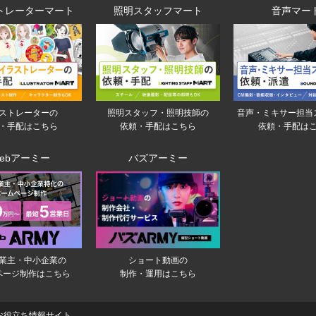
トレーターマート
照明スタッフマート
音声マー
音声・ミキサー担当
ストレーターの
照明スタッフ・照明技師の
依頼・手配は
・手配はこちら
依頼・手配はこちら
ebアーミー
バズアーミー
業主・中小企業の
ショート動画の
ページ制作はこちら
制作・運用はこちら
お役立ち情報サイト