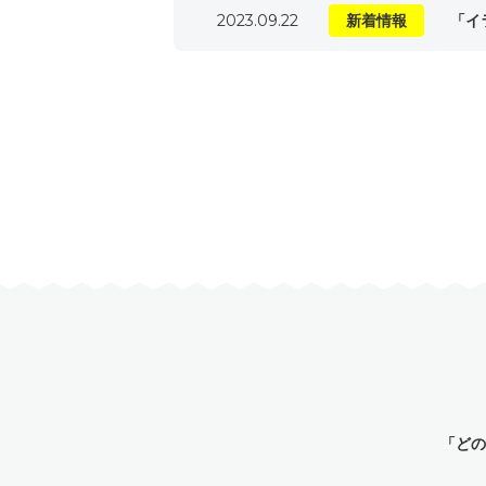
2023.09.22
新着情報
「イ
「ど